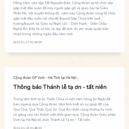
Hằng năm, vào dịp Tết Nguyên Đán, Cộng đoàn lại tổ chức dịp
gặp mặt đầu xuân để mọi người gặp gỡ và giao lưu tại Giáo
Phận Mẹ. Với truyền thống đó, năm nay, Cộng đoàn cũng tổ chức
gặp mặt đầu xuân với chủ đề &quot;Gặp Chúa trên quê
hương&quot; tại Giáo xứ Nghi Lộc - Diễn Hạnh - Diễn Châu -
Nghệ An. Đây là cơ hội, là dịp để anh chị em quây quần bên
nhau trong những ngày đầu năm mới.
2012-01-17 02:49:09
Cộng đoàn GP Vinh - Hà Tĩnh tại Hà Nội
Thông báo Thánh lễ tạ ơn - tất niên
Trong tâm tình tạ ơn Thiên Chúa vì một năm hồng ân Ngài đã
ban ngang qua Cộng đoàn, tâm tình biết ơn sự giúp đỡ của
Quý Cha, Quý Thầy, Quý Sơ, Quý Ân nhân cùng những hy sinh,
cố gắng của các thành viên thời gian qua. Cộng đoàn Giáo phận
Vinh tại Hà Nội tổ chức Thánh Lễ Tạ ơn – Tất niên.
2012-01-10 01:48:33