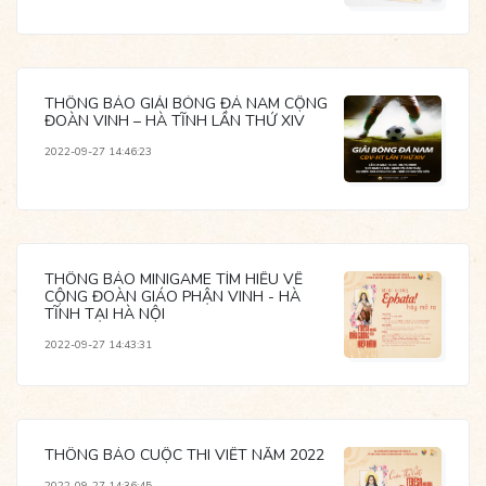
THÔNG BÁO GIẢI BÓNG ĐÁ NAM CỘNG
ĐOÀN VINH – HÀ TĨNH LẦN THỨ XIV
2022-09-27 14:46:23
THÔNG BÁO MINIGAME TÌM HIỂU VỀ
CỘNG ĐOÀN GIÁO PHẬN VINH - HÀ
TĨNH TẠI HÀ NỘI
2022-09-27 14:43:31
THÔNG BÁO CUỘC THI VIẾT NĂM 2022
2022-09-27 14:36:45