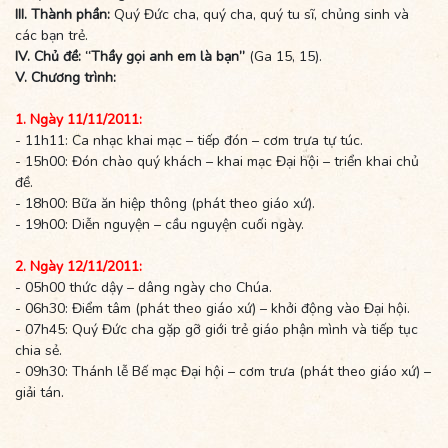
III. Thành phần:
Quý Đức cha, quý cha, quý tu sĩ, chủng sinh và
các bạn trẻ.
IV. Chủ đề: “Thầy gọi anh em là bạn”
(Ga 15, 15).
V. Chương trình:
1. Ngày 11/11/2011:
- 11h11: Ca nhạc khai mạc – tiếp đón – cơm trưa tự túc.
- 15h00: Đón chào quý khách – khai mạc Đại hội – triển khai chủ
đề.
- 18h00: Bữa ăn hiệp thông (phát theo giáo xứ).
- 19h00: Diễn nguyện – cầu nguyện cuối ngày.
2. Ngày 12/11/2011:
- 05h00 thức dậy – dâng ngày cho Chúa.
- 06h30: Điểm tâm (phát theo giáo xứ) – khởi động vào Đại hội.
- 07h45: Quý Đức cha gặp gỡ giới trẻ giáo phận mình và tiếp tục
chia sẻ.
- 09h30: Thánh lễ Bế mạc Đại hội – cơm trưa (phát theo giáo xứ) –
giải tán.