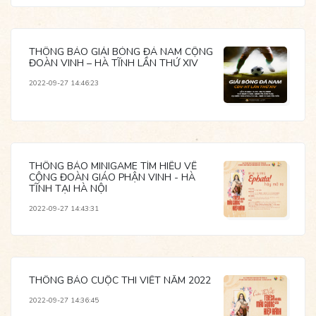
THÔNG BÁO GIẢI BÓNG ĐÁ NAM CỘNG
ĐOÀN VINH – HÀ TĨNH LẦN THỨ XIV
2022-09-27 14:46:23
THÔNG BÁO MINIGAME TÌM HIỂU VỀ
CỘNG ĐOÀN GIÁO PHẬN VINH - HÀ
TĨNH TẠI HÀ NỘI
2022-09-27 14:43:31
THÔNG BÁO CUỘC THI VIẾT NĂM 2022
2022-09-27 14:36:45