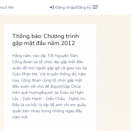
bout Me
Đăng nhập/Đăng ký
Thông báo: Chương trình
gặp mặt đầu năm 2012
Hằng năm, vào dịp Tết Nguyên Đán,
Cộng đoàn lại tổ chức dịp gặp mặt đầu
xuân để mọi người gặp gỡ và giao lưu tại
Giáo Phận Mẹ. Với truyền thống đó, năm
nay, Cộng đoàn cũng tổ chức gặp mặt
đầu xuân với chủ đề &quot;Gặp Chúa
trên quê hương&quot; tại Giáo xứ Nghi
Lộc - Diễn Hạnh - Diễn Châu - Nghệ An.
Đây là cơ hội, là dịp để anh chị em quây
quần bên nhau trong những ngày đầu
năm mới.