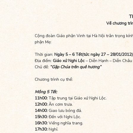
T
Về chương trì
Cộng đoàn Giáo phận Vinh tại Hà Nội trân trọng kí
phận Mẹ:
Thời gian:
Ngày 5 – 6 Tết(tức ngày 27 – 28/01/2012)
Địa điểm:
Giáo xứ Nghi Lộc
– Diễn Hạnh – Diễn Châu
Chủ đề:
“Gặp Chúa trên quê hương”
Chương trình cụ thể:
Mồng 5 Tết:
11h00:
Tập trung tại Giáo xứ Nghi Lộc.
12h00:
Ăn cơm trưa.
14h00:
Giao lưu bóng đá.
15h30:
Đến với Nghi Lộc.
16h30:
Viếng nghĩa trang.
17h30:
Nghỉ.