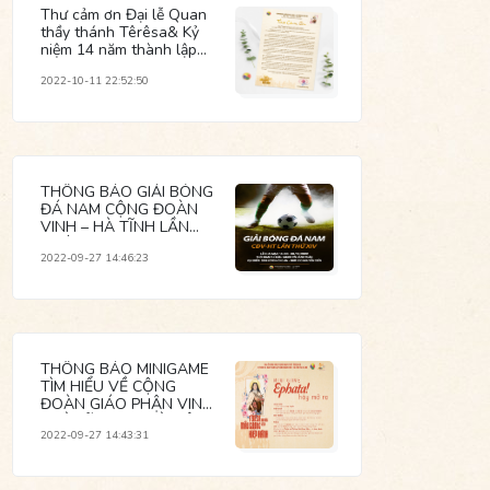
Thư cảm ơn Đại lễ Quan
thầy thánh Têrêsa& Kỷ
niệm 14 năm thành lập
Cộng đoàn Vinh - Hà
2022-10-11 22:52:50
Tĩnh tại Hà Nội
THÔNG BÁO GIẢI BÓNG
ĐÁ NAM CỘNG ĐOÀN
VINH – HÀ TĨNH LẦN
THỨ XIV
2022-09-27 14:46:23
THÔNG BÁO MINIGAME
TÌM HIỂU VỀ CỘNG
ĐOÀN GIÁO PHẬN VINH
- HÀ TĨNH TẠI HÀ NỘI
2022-09-27 14:43:31