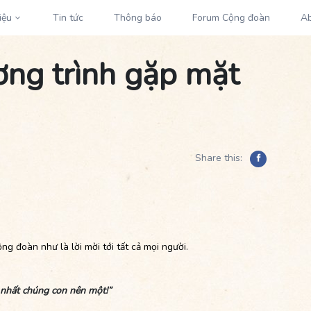
iệu
Tin tức
Thông báo
Forum Cộng đoàn
A
ng trình gặp mặt
Share this:
g đoàn như là lời mời tới tất cả mọi người
.
p nhất chúng con nên một!”