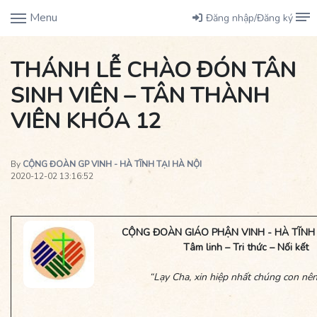
Menu
Đăng nhập/Đăng ký
THÁNH LỄ CHÀO ĐÓN TÂN
SINH VIÊN – TÂN THÀNH
VIÊN KHÓA 12
By
CỘNG ĐOÀN GP VINH - HÀ TĨNH TẠI HÀ NỘI
2020-12-02 13:16:52
CỘNG ĐOÀN GIÁO PHẬN VINH - HÀ TĨNH 
Tâm linh – Tri thức – Nối kết
“Lạy Cha, xin hiệp nhất chúng con nê