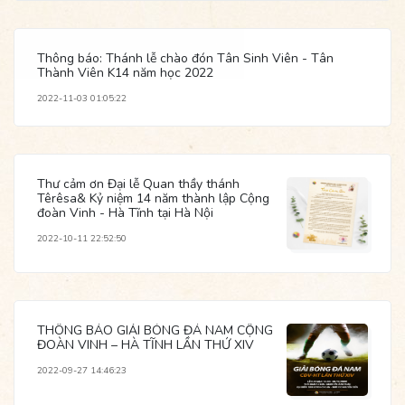
Thông báo: Thánh lễ chào đón Tân Sinh Viên - Tân
Thành Viên K14 năm học 2022
2022-11-03 01:05:22
Thư cảm ơn Đại lễ Quan thầy thánh
Têrêsa& Kỷ niệm 14 năm thành lập Cộng
đoàn Vinh - Hà Tĩnh tại Hà Nội
2022-10-11 22:52:50
THÔNG BÁO GIẢI BÓNG ĐÁ NAM CỘNG
ĐOÀN VINH – HÀ TĨNH LẦN THỨ XIV
2022-09-27 14:46:23