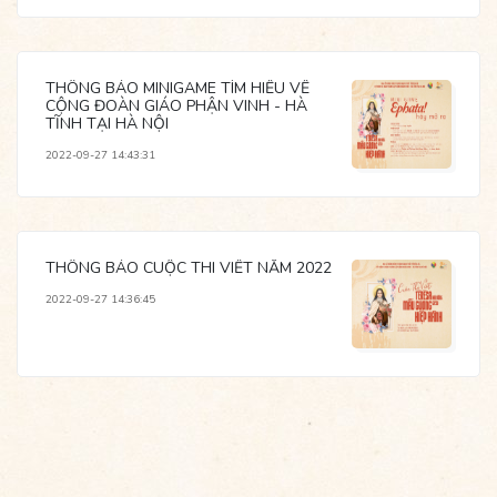
THÔNG BÁO MINIGAME TÌM HIỂU VỀ
CỘNG ĐOÀN GIÁO PHẬN VINH - HÀ
TĨNH TẠI HÀ NỘI
2022-09-27 14:43:31
THÔNG BÁO CUỘC THI VIẾT NĂM 2022
2022-09-27 14:36:45