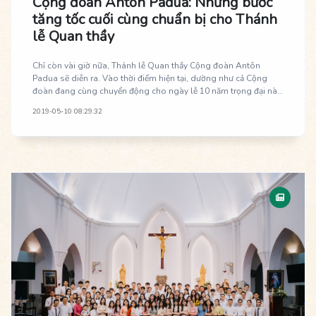
Cộng đoàn Antôn Padua: Những bước
tăng tốc cuối cùng chuẩn bị cho Thánh
lễ Quan thầy
Chỉ còn vài giờ nữa, Thánh lễ Quan thầy Cộng đoàn Antôn
Padua sẽ diễn ra. Vào thời điểm hiện tại, dường như cả Cộng
đoàn đang cùng chuyển động cho ngày lễ 10 năm trọng đại này.
Những bước tăng tốc chuẩn bị cuối cùng đang được hoàn tất với
2019-05-10 08:29:32
hy vọng có một Thánh lễ Quan thầy thật sốt sắng và ý nghĩa.