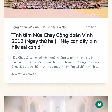
Cộng đoàn GP Vinh - Hà Tĩnh tại Hà Nội
Tâm linh
Tĩnh tâm Mùa Chay Cộng đoàn Vinh
2019 (Ngày thứ hai): “Này con đây, xin
hãy sai con đi”
Mùa Chay là cơ hội để mỗi người chúng ta nhìn nhận lại bản
thân, nhìn nhận lại tội lỗi của chính mình và tìm đường trở về với
Chúa. Để đi vào “hành trình sa mạc” nhằm tìm lại chính mình và
cảm nghiệm sâu hơn Lòng Thương Xót Chúa, vào ba ngày 12-
2019-04-16 07:22:54
14.04.2019 vừa qua, Cộng đoàn Giáo phận Vinh tại Hà Nội đã tổ
chức thành công chương trình Tĩnh tâm Mùa Chay năm 2019 với
chủ đề “Này con đây, xin hãy sai con đi”.