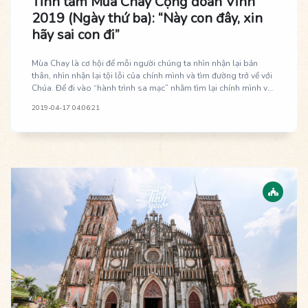
Tĩnh tâm Mùa Chay Cộng đoàn Vinh
2019 (Ngày thứ ba): “Này con đây, xin
hãy sai con đi”
Mùa Chay là cơ hội để mỗi người chúng ta nhìn nhận lại bản
thân, nhìn nhận lại tội lỗi của chính mình và tìm đường trở về với
Chúa. Để đi vào “hành trình sa mạc” nhằm tìm lại chính mình và
cảm nghiệm sâu hơn Lòng Thương Xót Chúa, vào ba ngày 12-
2019-04-17 04:06:21
14.04.2019 vừa qua, Cộng đoàn Giáo phận Vinh tại Hà Nội đã tổ
chức thành công chương trình Tĩnh tâm Mùa Chay năm 2019 với
chủ đề “Này con đây, xin hãy sai con đi”.