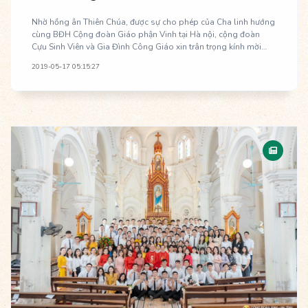
Nhờ hồng ân Thiên Chúa, được sự cho phép của Cha linh hướng
cùng BĐH Cộng đoàn Giáo phận Vinh tại Hà nội, cộng đoàn
Cựu Sinh Viên và Gia Đình Công Giáo xin trân trọng kính mời
quý anh chị em đến tham dự Thánh lễ Quan thầy Cựu Sinh Viên
2019-05-17 05:15:27
và Gia Đình Công Giáo. Thánh lễ là dịp để anh chị em Cộng
đoàn Cựu Sinh Viên và Gia Đình Công Giáo thể hiện tình nối kết
thông qua việc phục vụ và tổ chức thánh lễ, cũng là là dịp để
dâng lên Chúa những ân tình cảm mến trong suốt quãng đường
vừa qua.