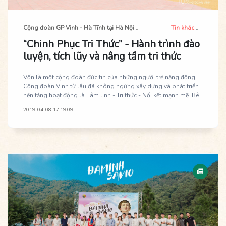
Cộng đoàn GP Vinh - Hà Tĩnh tại Hà Nội
Tin khác
“Chinh Phục Tri Thức” - Hành trình đào
luyện, tích lũy và nâng tầm tri thức
Vốn là một cộng đoàn đức tin của những người trẻ năng động,
Cộng đoàn Vinh từ lâu đã không ngừng xây dựng và phát triển
nền tảng hoạt động là Tâm linh - Tri thức - Nối kết mạnh mẽ. Bên
cạnh những chiều kích tâm linh của một cộng đoàn Công giáo,
2019-04-08 17:19:09
người trẻ Cộng đoàn Vinh đã tích cực đào sâu kiến thức giáo lí,
Kinh Thánh cũng như các kiến thức xã hội qua các cuộc thi tri
thức hàng năm. Những cuộc thi với nhiều cách thức thi hấp dẫn
đã thu hút sự quan tâm học hỏi của các bạn trẻ trong và ngoài
cộng đoàn. Năm nay, cuộc thi “Chinh Phục Tri Thức” lần đầu tiên
được khởi xướng mô phỏng theo format chương trình “Chinh
Phục” đã đem đến một trải nghiệm hết sức mới mẻ trong việc
học hỏi, trau dồi giáo lí cho người trẻ.