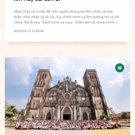
Mùa Chay là cơ hội để mỗi người chúng ta nhìn nhận lại bản
thân, nhìn nhận lại tội lỗi của chính mình và tìm đường trở về với
Chúa. Để đi vào “hành trình sa mạc” nhằm tìm lại chính mình và
cảm nghiệm sâu hơn Lòng Thương Xót Chúa, vào ba ngày 12-
2019-04-15 12:06:40
14.04.2019 vừa qua, Cộng đoàn Giáo phận Vinh tại Hà Nội đã tổ
chức thành công chương trình Tĩnh tâm Mùa Chay năm 2019 với
chủ đề “Này con đây, xin hãy sai con đi”.