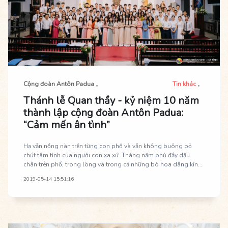
Cộng đoàn Antôn Padua
Tin khác
Thánh lễ Quan thầy - kỷ niệm 10 năm
thành lập cộng đoàn Antôn Padua:
“Cảm mến ân tình”
Hạ vẫn nồng nàn trên từng con phố và vẫn không buông bỏ
chút tâm tình của người con xa xứ. Tháng năm phủ đầy dấu
chân trên phố, trong lòng và trong cả những bó hoa dâng kính
Mẹ. Cái oi bức của mùa hè chỉ càng đốt lên trong con tim những
2019-05-14 15:51:16
người con bé nhỏ của Antôn cảm giác rạo rực như được trở về.
Một thoáng Hà Nội, một chút Thái Hà và những bông hoa đua
nở trên tay.