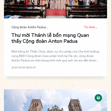
Cộng đoàn Antôn Padua
Tin khác
Thư mời Thánh lễ bổn mạng Quan
thầy Cộng đoàn Anton Padua
Nhờ hồng ân Thiên Chúa, được sự cho phép của Cha linh hướng
cùng BĐH Cộng đoàn Giáo phận Vinh tại Hà nội, cộng đoàn
Antôn Padua xin trân trọng kính mời quý anh chị em đến tham
dự Thánh lễ Quan thầy kỷ niệm 10 năm thành lập Cộng đoàn.
2019-05-09 08:03:47
Thánh lễ là dịp để anh chị em Cộng đoàn Antôn thể hiện tình nối
kết thông qua việc phục vụ và tổ chức thánh lễ, cũng là là dịp để
dâng lên Chúa những ân tình cảm mến trong suốt quãng đường
10 năm qua.