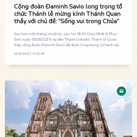
Cộng đoàn Đaminh Savio long trọng tổ
chức Thánh lễ mừng kính Thánh Quan
thầy với chủ đề: “Sống vui trong Chúa”
Sau hơn một tháng chuẩn bị, vào lúc 9h30 Chúa Nhật III Phục
Sinh ngày 05/05/2019, tại đền Thánh Giêrađô, Thánh lễ Quan
thầy cộng đoàn Đaminh Savio đã được long trọng cử hành dưới
sự chủ trì của Cha Linh hướng Gioan Lưu Ngọc Quỳnh. Với chủ
2019-05-07 17:32:55
đề “Sống vui trong Chúa”, Thánh lễ còn là cột mốc đánh dấu
chặng đường 7 năm phát triển của Cộng đoàn.