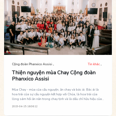
Cộng đoàn Phanxico Assisi
Tin khác
Thiện nguyện mùa Chay Cộng đoàn
Phanxico Assisi
Mùa Chay - mùa của cầu nguyện, ăn chay và bác ái. Bác ái là
hoa trái của sự cầu nguyện kết hợp với Chúa, là hoa trái của
lòng sám hối ăn năn trong chay tịnh và là dấu chỉ hữu hiệu của
việc lãnh nhận ơn tha thứ của Chúa trong tâm hồn chúng ta. Với
2019-04-15 16:06:12
tâm tình bác ái, tối thứ 7 ngày 6 tháng 4 năm 2019 cộng đoàn
Phanxico Assisi đã mang những món quà ý nghĩa và chân