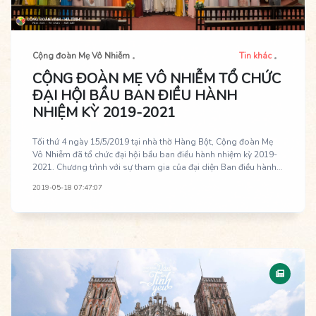
Cộng đoàn Mẹ Vô Nhiễm
Tin khác
CỘNG ĐOÀN MẸ VÔ NHIỄM TỔ CHỨC
ĐẠI HỘI BẦU BAN ĐIỀU HÀNH
NHIỆM KỲ 2019-2021
Tối thứ 4 ngày 15/5/2019 tại nhà thờ Hàng Bột, Cộng đoàn Mẹ
Vô Nhiễm đã tổ chức đại hội bầu ban điều hành nhiệm kỳ 2019-
2021. Chương trình với sự tham gia của đại diện Ban điều hành
Cộng đoàn Giáo phận Vinh - Hà Tĩnh tại Hà Nội, đại diện các
2019-05-18 07:47:07
cộng đoàn thành viên, các anh chị cựu và các thành viên cộng
đoàn Mẹ Vô Nhiễm.