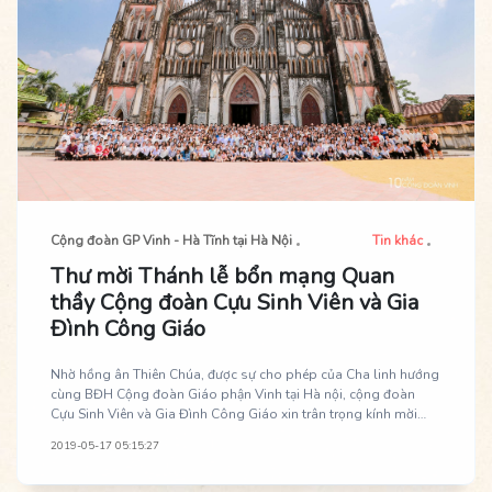
Cộng đoàn GP Vinh - Hà Tĩnh tại Hà Nội
Tin khác
Thư mời Thánh lễ bổn mạng Quan
thầy Cộng đoàn Cựu Sinh Viên và Gia
Đình Công Giáo
Nhờ hồng ân Thiên Chúa, được sự cho phép của Cha linh hướng
cùng BĐH Cộng đoàn Giáo phận Vinh tại Hà nội, cộng đoàn
Cựu Sinh Viên và Gia Đình Công Giáo xin trân trọng kính mời
quý anh chị em đến tham dự Thánh lễ Quan thầy Cựu Sinh Viên
2019-05-17 05:15:27
và Gia Đình Công Giáo. Thánh lễ là dịp để anh chị em Cộng
đoàn Cựu Sinh Viên và Gia Đình Công Giáo thể hiện tình nối kết