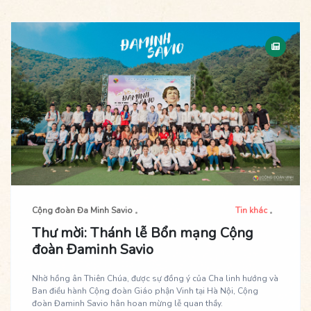
mạng của mình để dâng lên Ngài tấm lòng thảo hiền trong sự
tin tưởng vào lời cầu bầu trước tòa Chúa của Thánh cho Cộng
đoàn mình.
Cộng đoàn Đa Minh Savio
Tin khác
Thư mời: Thánh lễ Bổn mạng Cộng
đoàn Đaminh Savio
Nhờ hồng ân Thiên Chúa, được sự đồng ý của Cha linh hướng và
Ban điều hành Cộng đoàn Giáo phận Vinh tại Hà Nội, Cộng
đoàn Đaminh Savio hân hoan mừng lễ quan thầy.