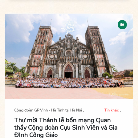
thông qua việc phục vụ và tổ chức thánh lễ, cũng là là dịp để
dâng lên Chúa những ân tình cảm mến trong suốt quãng đường
vừa qua.
Cộng đoàn GP Vinh - Hà Tĩnh tại Hà Nội
Tin khác
Thư mời Thánh lễ bổn mạng Quan
thầy Cộng đoàn Cựu Sinh Viên và Gia
Đình Công Giáo