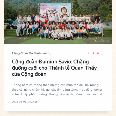
Cộng đoàn Đa Minh Savio
Tin khác
Cộng đoàn Đaminh Savio: Chặng
đường cuối cho Thánh lễ Quan Thầy
của Cộng đoàn
Tháng năm về, mang theo những cơn mưa rào đầu hạ, mang
theo cái nắng chớm hè, gọi sắc tím bằng lăng, màu đỏ phượng
vĩ trên khắp phố phường. Tháng năm về chợt đánh thức nỗi nhớ
trong con tim của mỗi thành viên Cộng đoàn Đaminh Savio từ
2019-05-03 17:03:15
khắp muôn nơi hướng về đền Thánh Giêrado - nơi diễn ra Đại lễ
mừng kính Thánh Quan Thầy. Đây là dịp để tất cả con cái trong
Cộng đoàn quây quần bên nhau, quỳ dưới chân vị Thánh bổn