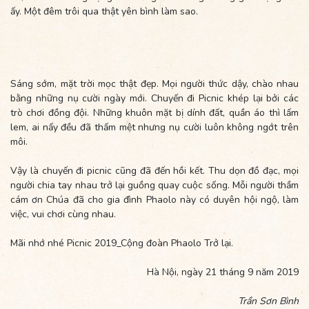
ấy. Một đêm trôi qua thật yên bình làm sao.
Sáng sớm, mặt trời mọc thật đẹp. Mọi người thức dậy, chào nhau
bằng những nụ cười ngày mới. Chuyến đi Picnic khép lại bởi các
trò chơi đồng đội. Những khuôn mặt bị dính đất, quần áo thì lấm
lem, ai nấy đều đã thấm mệt nhưng nụ cười luôn không ngớt trên
môi.
Vậy là chuyến đi picnic cũng đã đến hồi kết. Thu dọn đồ đạc, mọi
người chia tay nhau trở lại guồng quay cuộc sống. Mỗi người thầm
cám ơn Chúa đã cho gia đình Phaolo này có duyên hội ngộ, làm
việc, vui chơi cùng nhau.
Mãi nhớ nhé Picnic 2019_Cộng đoàn Phaolo Trở lại.
Hà Nội, ngày 21 tháng 9 năm 2019
Trần Sơn Bình