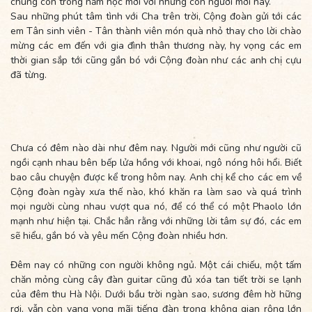
chúng con trong năm học mới với những con người mới này.
Sau những phút tâm tình với Cha trên trời, Cộng đoàn gửi tới các
em Tân sinh viên - Tân thành viên món quà nhỏ thay cho lời chào
mừng các em đến với gia đình thân thương này, hy vọng các em
thời gian sắp tới cũng gắn bó với Cộng đoàn như các anh chị cựu
đã từng.
Chưa có đêm nào dài như đêm nay. Người mới cũng như người cũ
ngồi cạnh nhau bên bếp lửa hồng với khoai, ngô nóng hôi hổi. Biết
bao câu chuyện được kể trong hôm nay. Anh chị kể cho các em về
Cộng đoàn ngày xưa thế nào, khó khăn ra làm sao và quá trình
mọi người cùng nhau vượt qua nó, để có thể có một Phaolo lớn
mạnh như hiện tại. Chắc hẳn rằng với những lời tâm sự đó, các em
sẽ hiểu, gắn bó và yêu mến Cộng đoàn nhiều hơn.
Đêm nay có những con người không ngủ. Một cái chiếu, một tấm
chăn mỏng cùng cây đàn guitar cũng đủ xóa tan tiết trời se lạnh
của đêm thu Hà Nội. Dưới bầu trời ngàn sao, sương đêm hờ hững
rơi, vẫn còn vang vọng mãi tiếng đàn trong không gian rộng lớn