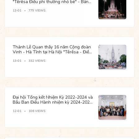
"Têrêsa Điều phi thường nhỏ bé" - Bản
giao hưởng tươi trẻ
13-01
779 VIEWS
Thánh Lễ Quan thầy 16 năm Cộng đoàn
Vinh - Hà Tĩnh tại Hà Nội "Têrêsa - Điều
phi thường nhỏ bé"
13-01
332 VIEWS
Đại hội Tổng kết Nhiệm Kỳ 2022-2024 và
Bầu Ban Điều Hành nhiệm kỳ 2024-2026
Cộng đoàn Don Bosco
12-01
106 VIEWS