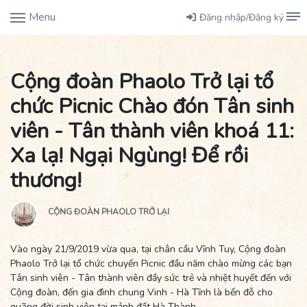
Menu
Đăng nhập/Đăng ký
Cộng đoàn Phaolo Trở lại tổ
chức Picnic Chào đón Tân sinh
viên - Tân thành viên khoá 11:
Xa lạ! Ngại Ngùng! Để rồi
thương!
CỘNG ĐOÀN PHAOLO TRỞ LẠI
Vào ngày 21/9/2019 vừa qua, tại chân cầu Vĩnh Tuy, Cộng đoàn
Phaolo Trở lại tổ chức chuyến Picnic đầu năm chào mừng các bạn
Tân sinh viên - Tân thành viên đầy sức trẻ và nhiệt huyết đến với
Cộng đoàn, đến gia đình chung Vinh - Hà Tĩnh là bến đỗ cho
quãng đời sinh viên tại mảnh đất Hà Thành.