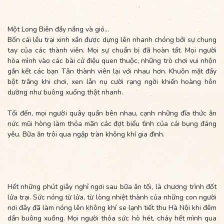
Một Long Biên đầy nắng và gió...
Bốn cái lều trại xinh xắn được dựng lên nhanh chóng bởi sự chung
tay của các thành viên. Mọi sự chuẩn bị đã hoàn tất. Mọi người
hòa mình vào các bài cử điệu quen thuộc, những trò chơi vui nhộn
gắn kết các bạn Tân thành viên lại với nhau hơn. Khuôn mặt đầy
bột trắng khi chơi, xen lẫn nụ cười rạng ngời khiến hoàng hôn
dường như buông xuống thật nhanh.
Tối đến, mọi người quây quần bên nhau, cạnh những đĩa thức ăn
nức mũi hòng làm thỏa mãn các đợt biểu tình của cái bụng đáng
yêu. Bữa ăn trôi qua ngập tràn không khí gia đình.
Hết những phút giây nghỉ ngơi sau bữa ăn tối, là chương trình đốt
lửa trại. Sức nóng từ lửa, từ lòng nhiệt thành của những con người
nơi đây đã làm nóng lên không khí se lạnh tiết thu Hà Nội khi đêm
dần buông xuống. Mọi người thỏa sức hò hét, cháy hết mình qua