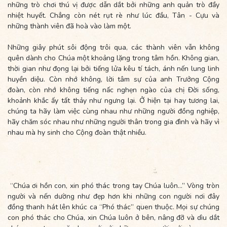
những trò chơi thú vị được dẫn dắt bởi những anh quản trò đầy
nhiệt huyết. Chẳng còn nét rụt rè như lúc đầu, Tân - Cựu và
những thành viên đã hoà vào làm một.
Những giây phút sôi động trôi qua, các thành viên vẫn không
quên dành cho Chúa một khoảng lặng trong tâm hồn. Không gian,
thời gian như đọng lại bởi tiếng lửa kêu tí tách, ánh nến lung linh
huyền diệu. Còn nhớ không, lời tâm sự của anh Trưởng Cộng
đoàn, còn nhớ không tiếng nấc nghẹn ngào của chị Đời sống,
khoảnh khắc ấy tất thảy như ngưng lại. Ở hiện tại hay tương lai,
chúng ta hãy làm việc cùng nhau như những người đồng nghiệp,
hãy chăm sóc nhau như những người thân trong gia đình và hãy vì
nhau mà hy sinh cho Cộng đoàn thật nhiều.
“Chúa ơi hồn con, xin phó thác trong tay Chúa luôn...” Vòng tròn
người và nến dường như đẹp hơn khi những con người nơi đây
đồng thanh hát lên khúc ca “Phó thác” quen thuộc. Mọi sự chúng
con phó thác cho Chúa, xin Chúa luôn ở bên, nâng đỡ và dìu dắt